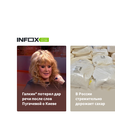
Галкин* потерял дар
В России
речи после слов
стремительно
Пугачевой о Киеве
дорожает сахар