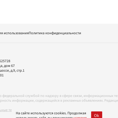
ия использования
Политика конфиденциальности
625728
а, дом 67
ссе, д.9, стр.1
-01
но федеральной службой по надзору в сфере связи, информационных т
товерность информации, содержащейся в рекламных объявлениях. Редак
ные технологии в соответствии с Правилами
На сайте используются cookies. Продолжая
Ok