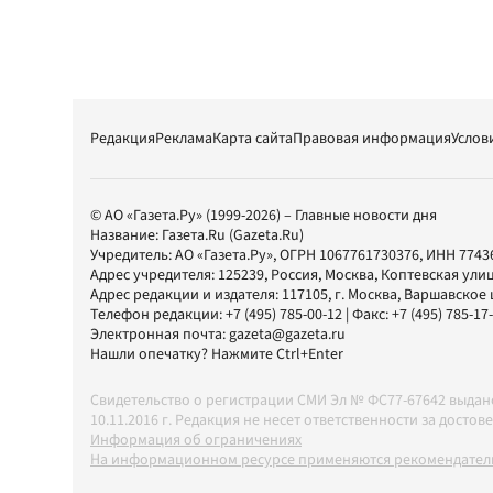
Редакция
Реклама
Карта сайта
Правовая информация
Услов
© АО «Газета.Ру» (1999-2026) – Главные новости дня
Название:
Газета.Ru
(Gazeta.Ru)
Учредитель:
АО «Газета.Ру»
, ОГРН 1067761730376, ИНН 7743
Адрес учредителя: 125239, Россия, Москва, Коптевская улиц
Адрес редакции и издателя:
117105
, г.
Москва
,
Варшавское шо
Телефон редакции:
+7 (495) 785-00-12
| Факс:
+7 (495) 785-17
Электронная почта:
gazeta@gazeta.ru
Нашли опечатку? Нажмите Ctrl+Enter
Свидетельство о регистрации СМИ Эл № ФС77-67642 выда
10.11.2016 г. Редакция не несет ответственности за дос
Информация об ограничениях
На информационном ресурсе применяются рекомендатель