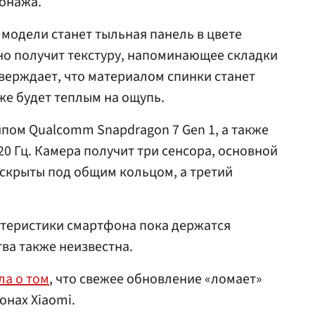
сонажа.
модели станет тыльная панель в цвете
но получит текстуру, напоминающее складки
верждает, что материалом спинки станет
кже будет теплым на ощупь.
чипом Qualcomm Snapdragon 7 Gen 1, а также
120 Гц. Камера получит три сенсора, основной
т скрыты под общим кольцом, а третий
ктеристики смартфона пока держатся
тва также неизвестна.
ла о том
, что свежее обновление «ломает»
нах Xiaomi.