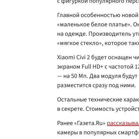
с фигуркой популярного пер
Главной особенностью новой 
«маленькое белое платье». О
на одежде. Производитель ут
«мягкое стекло», которое та
Xiaomi Civi 2 будет оснащен 
экраном Full HD+ с частотой 
— на 50 Мп. Два модуля буду
разместится сразу под ними.
Остальные технические хара
в секрете. Стоимость устройс
Ранее «Газета.Ru»
рассказыва
камеры в популярных смартфо