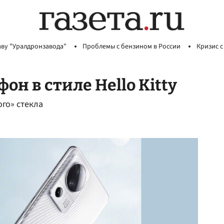
аву "Уралдронзавода"
Проблемы с бензином в России
Кризис с
он в стиле Hello Kitty
ого» стекла