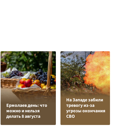
На Западе забили
Л
Ермолаев день: что
тревогу из-за
з
можно и нельзя
угрозы окончания
в
делать 8 августа
СВО
р