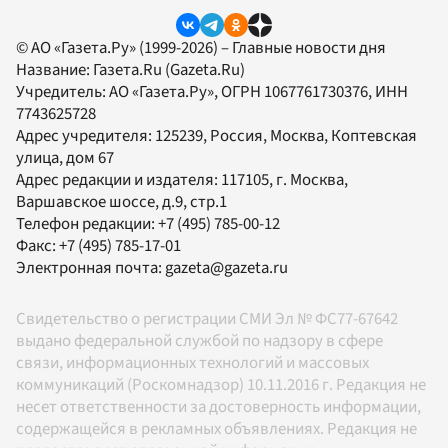
© АО «Газета.Ру» (1999-2026) – Главные новости дня
Название:
Газета.Ru
(Gazeta.Ru)
Учредитель:
АО «Газета.Ру»
, ОГРН 1067761730376, ИНН
7743625728
Адрес учредителя: 125239, Россия, Москва, Коптевская
улица, дом 67
Адрес редакции и издателя:
117105
, г.
Москва
,
Варшавское шоссе, д.9, стр.1
Телефон редакции:
+7 (495) 785-00-12
Факс:
+7 (495) 785-17-01
Электронная почта:
gazeta@gazeta.ru
Свидетельство о регистрации СМИ Эл № ФС77-67642
выдано федеральной службой по надзору в сфере
связи, информационных технологий и массовых
коммуникаций (Роскомнадзор) 10.11.2016 г. Редакция не
несет ответственности за достоверность информации,
содержащейся в рекламных объявлениях. Редакция не