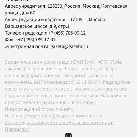
Адрес учредителя: 125239, Россия, Москва, Коптевская
улица, дом 67
Адрес редакции и издателя:
117105
, г.
Москва
,
Варшавское шоссе, д.9, стр.1
Телефон редакции:
+7 (495) 785-00-12
Факс:
+7 (495) 785-17-01
Электронная почта:
gazeta@gazeta.ru
Свидетельство о регистрации СМИ Эл № ФС77-67642
выдано федеральной службой по надзору в сфере
связи, информационных технологий и массовых
коммуникаций (Роскомнадзор) 10.11.2016 г. Редакция не
несет ответственности за достоверность информации,
содержащейся в рекламных объявлениях. Редакция не
предоставляет справочной информации.
Информация об ограничениях
На информационном ресурсе применяются
рекомендательные технологии в соответствии с
Правилами
18+