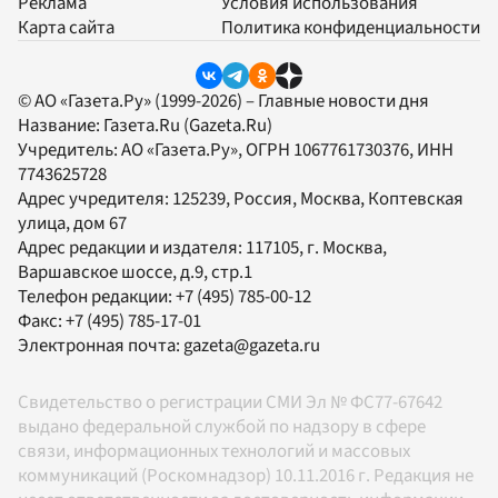
Реклама
Условия использования
Карта сайта
Политика конфиденциальности
© АО «Газета.Ру» (1999-2026) – Главные новости дня
Название:
Газета.Ru
(Gazeta.Ru)
Учредитель:
АО «Газета.Ру»
, ОГРН 1067761730376, ИНН
7743625728
Адрес учредителя: 125239, Россия, Москва, Коптевская
улица, дом 67
Адрес редакции и издателя:
117105
, г.
Москва
,
Варшавское шоссе, д.9, стр.1
Телефон редакции:
+7 (495) 785-00-12
Факс:
+7 (495) 785-17-01
Электронная почта:
gazeta@gazeta.ru
Свидетельство о регистрации СМИ Эл № ФС77-67642
выдано федеральной службой по надзору в сфере
связи, информационных технологий и массовых
коммуникаций (Роскомнадзор) 10.11.2016 г. Редакция не