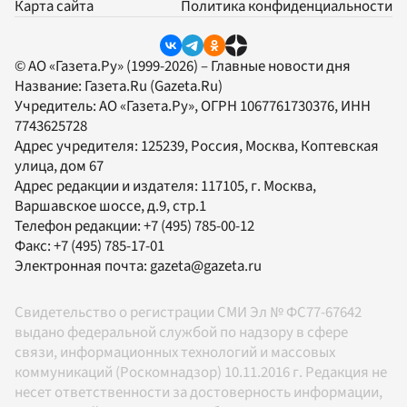
Карта сайта
Политика конфиденциальности
© АО «Газета.Ру» (1999-2026) – Главные новости дня
Название:
Газета.Ru
(Gazeta.Ru)
Учредитель:
АО «Газета.Ру»
, ОГРН 1067761730376, ИНН
7743625728
Адрес учредителя: 125239, Россия, Москва, Коптевская
улица, дом 67
Адрес редакции и издателя:
117105
, г.
Москва
,
Варшавское шоссе, д.9, стр.1
Телефон редакции:
+7 (495) 785-00-12
Факс:
+7 (495) 785-17-01
Электронная почта:
gazeta@gazeta.ru
Свидетельство о регистрации СМИ Эл № ФС77-67642
выдано федеральной службой по надзору в сфере
связи, информационных технологий и массовых
коммуникаций (Роскомнадзор) 10.11.2016 г. Редакция не
несет ответственности за достоверность информации,