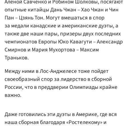
Аленой Савченко
и
Робином Шолковы
, посягают
опытные китайцы Дань Чжан – Хао Чжан и Чин
Пан – Цзянь Тон. Могут вмешаться в спор
за медали канадские и американские дуэты, а
также две наши пары, призеры двух последних
чемпионатов Европы
Юко Кавагути
–
Александр
Смирнов
и Мария Мухортова –
Максим
Траньков
.
Между ними в Лос-Анджелесе тоже пойдет
своеобразный спор за лидерство в сборной
России, что в преддверии Олимпиады крайне
важно.
Даже готовились эти дуэты в Америке, где вся
наша сборная благодаря «Ростелекому» и