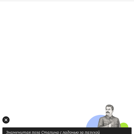
Знаменитая поза Сталина с ладонью за пазухой