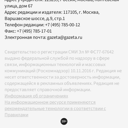
улица, дом 67
Адрес редакции и издателя:
117105
, г.
Москва
,
Варшавское шоссе, д.9, стр.1
Телефон редакции:
+7 (495) 785-00-12
Факс:
+7 (495) 785-17-01
Электронная почта:
gazeta@gazeta.ru
Свидетельство о регистрации СМИ Эл № ФС77-67642
выдано федеральной службой по надзору в сфере
связи, информационных технологий и массовых
коммуникаций (Роскомнадзор) 10.11.2016 г. Редакция не
несет ответственности за достоверность информации,
содержащейся в рекламных объявлениях. Редакция не
предоставляет справочной информации.
Информация об ограничениях
На информационном ресурсе применяются
рекомендательные технологии в соответствии с
Правилами
18+