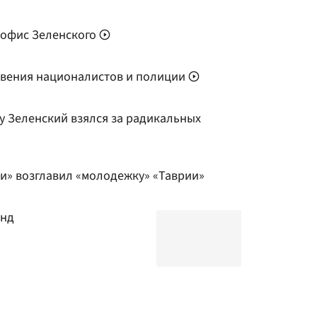
 офис Зеленского
овения националистов и полиции
у Зеленский взялся за радикальных
ти» возглавил «молодежку» «Таврии»
унд