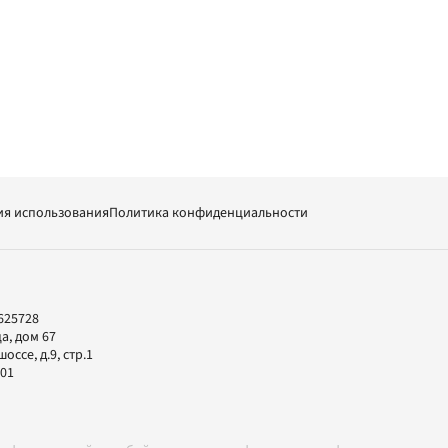
ия использования
Политика конфиденциальности
625728
а, дом 67
ссе, д.9, стр.1
-01