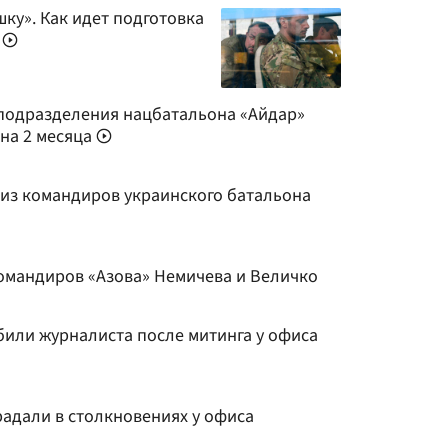
ку». Как идет подготовка
»
подразделения нацбатальона «Айдар»
 на 2 месяца
 из командиров украинского батальона
омандиров «Азова» Немичева и Величко
били журналиста после митинга у офиса
радали в столкновениях у офиса