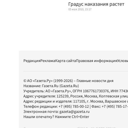
Градус наказания растет
05 мая 2010, 15:17
Редакция
Реклама
Карта сайта
Правовая информация
Услов
© АО «Газета.Ру» (1999-2026) – Главные новости дня
Название:
Газета.Ru
(Gazeta.Ru)
Учредитель:
АО «Газета.Ру»
, ОГРН 1067761730376, ИНН 7743
Адрес учредителя: 125239, Россия, Москва, Коптевская улиц
Адрес редакции и издателя:
117105
, г.
Москва
,
Варшавское шо
Телефон редакции:
+7 (495) 785-00-12
| Факс:
+7 (495) 785-17
Электронная почта:
gazeta@gazeta.ru
Нашли опечатку? Нажмите Ctrl+Enter