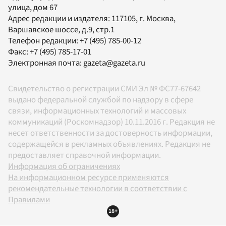
улица, дом 67
Адрес редакции и издателя:
117105
, г.
Москва
,
Варшавское шоссе, д.9, стр.1
Телефон редакции:
+7 (495) 785-00-12
Факс:
+7 (495) 785-17-01
Электронная почта:
gazeta@gazeta.ru
Свидетельство о регистрации СМИ Эл № ФС77-67642
выдано федеральной службой по надзору в сфере
связи, информационных технологий и массовых
коммуникаций (Роскомнадзор) 10.11.2016 г. Редакция не
несет ответственности за достоверность информации,
содержащейся в рекламных объявлениях. Редакция не
предоставляет справочной информации.
Информация об ограничениях
На информационном ресурсе применяются
рекомендательные технологии в соответствии с
Правилами
18+