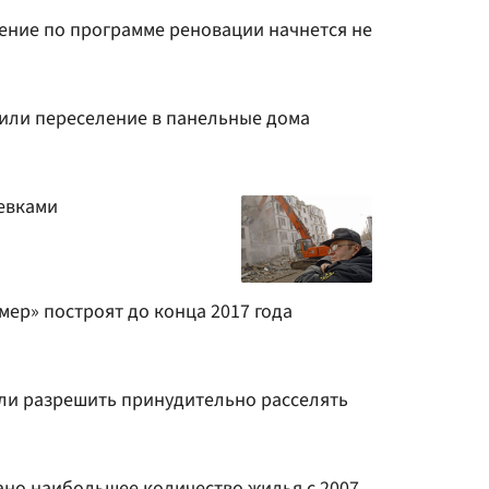
ление по программе реновации начнется не
или переселение в панельные дома
евками
ер» построят до конца 2017 года
ли разрешить принудительно расселять
ано наибольшее количество жилья с 2007