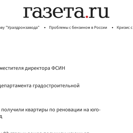
аву "Уралдронзавода"
Проблемы с бензином в России
Кризис с
аместителя директора ФСИН
 департамента градостроительной
 получили квартиры по реновации на юго-
д