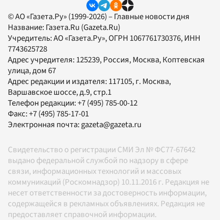
© АО «Газета.Ру» (1999-2026) – Главные новости дня
Название:
Газета.Ru
(Gazeta.Ru)
Учредитель:
АО «Газета.Ру»
, ОГРН 1067761730376, ИНН
7743625728
Адрес учредителя: 125239, Россия, Москва, Коптевская
улица, дом 67
Адрес редакции и издателя:
117105
, г.
Москва
,
Варшавское шоссе, д.9, стр.1
Телефон редакции:
+7 (495) 785-00-12
Факс:
+7 (495) 785-17-01
Электронная почта:
gazeta@gazeta.ru
Свидетельство о регистрации СМИ Эл № ФС77-67642
выдано федеральной службой по надзору в сфере
связи, информационных технологий и массовых
коммуникаций (Роскомнадзор) 10.11.2016 г. Редакция не
несет ответственности за достоверность информации,
содержащейся в рекламных объявлениях. Редакция не
предоставляет справочной информации.