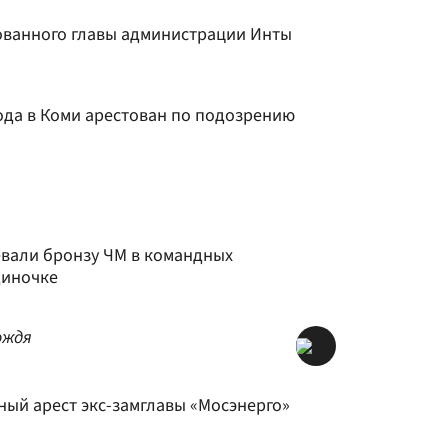
ованного главы администрации Инты
ода в Коми арестован по подозрению
вали бронзу ЧМ в командных
диночке
ождя
ный арест экс-замглавы «Мосэнерго»