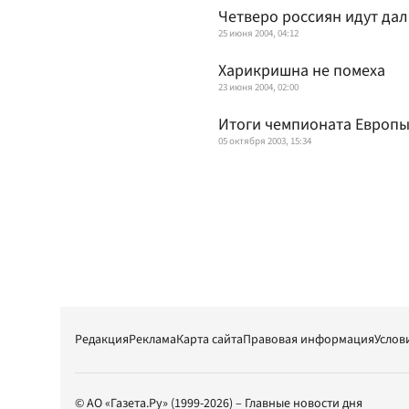
Четверо россиян идут да
25 июня 2004, 04:12
Харикришна не помеха
23 июня 2004, 02:00
Итоги чемпионата Европ
05 октября 2003, 15:34
Редакция
Реклама
Карта сайта
Правовая информация
Услов
© АО «Газета.Ру» (1999-2026) – Главные новости дня