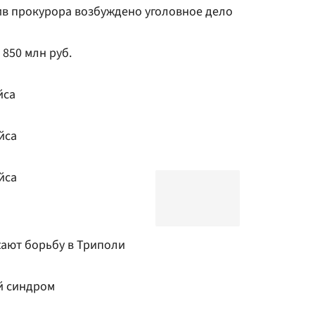
ив прокурора возбуждено уголовное дело
 850 млн руб.
йса
йса
йса
ают борьбу в Триполи
й синдром