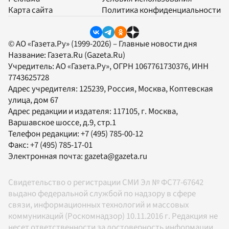
Карта сайта
Политика конфиденциальности
© АО «Газета.Ру» (1999-2026) – Главные новости дня
Название:
Газета.Ru
(Gazeta.Ru)
Учредитель:
АО «Газета.Ру»
, ОГРН 1067761730376, ИНН
7743625728
Адрес учредителя: 125239, Россия, Москва, Коптевская
улица, дом 67
Адрес редакции и издателя:
117105
, г.
Москва
,
Варшавское шоссе, д.9, стр.1
Телефон редакции:
+7 (495) 785-00-12
Факс:
+7 (495) 785-17-01
Электронная почта:
gazeta@gazeta.ru
Свидетельство о регистрации СМИ Эл № ФС77-67642
выдано федеральной службой по надзору в сфере
связи, информационных технологий и массовых
коммуникаций (Роскомнадзор) 10.11.2016 г. Редакция не
несет ответственности за достоверность информации,