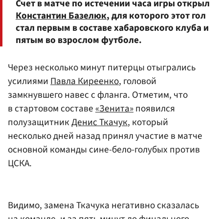
Счет в матче по истечении часа игры открыл
Константин Базелюк
, для которого этот гол
стал первым в составе хабаровского клуба и
пятым во взрослом футболе.
Через несколько минут питерцы отыгрались
усилиями
Павла Киреенко
, головой
замкнувшего навес с фланга. Отметим, что
в стартовом составе
«Зенита»
появился
полузащитник
Денис Ткачук
, который
несколько дней назад принял участие в матче
основной команды сине-бело-голубых против
ЦСКА.
Видимо, замена Ткачука негативно сказалась
на команде, и за пять минут до финального