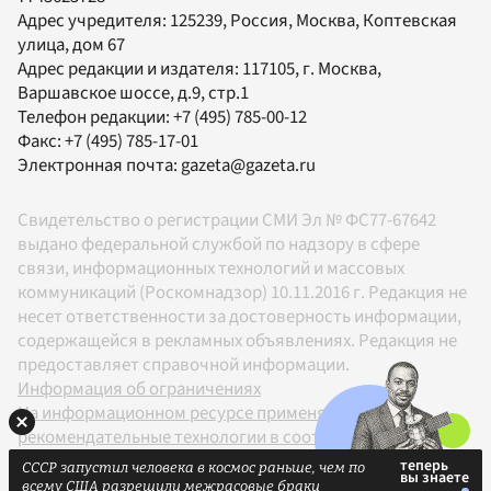
Адрес учредителя: 125239, Россия, Москва, Коптевская
улица, дом 67
Адрес редакции и издателя:
117105
, г.
Москва
,
Варшавское шоссе, д.9, стр.1
Телефон редакции:
+7 (495) 785-00-12
Факс:
+7 (495) 785-17-01
Электронная почта:
gazeta@gazeta.ru
Свидетельство о регистрации СМИ Эл № ФС77-67642
выдано федеральной службой по надзору в сфере
связи, информационных технологий и массовых
коммуникаций (Роскомнадзор) 10.11.2016 г. Редакция не
несет ответственности за достоверность информации,
содержащейся в рекламных объявлениях. Редакция не
предоставляет справочной информации.
Информация об ограничениях
На информационном ресурсе применяются
рекомендательные технологии в соответствии с
Правилами
СССР запустил человека в космос раньше, чем по
18+
всему США разрешили межрасовые браки