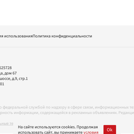
ия использования
Политика конфиденциальности
625728
а, дом 67
ссе, д.9, стр.1
-01
но федеральной службой по надзору в сфере связи, информационных т
товерность информации, содержащейся в рекламных объявлениях. Редак
ные технологии в соответствии с Правилами
На сайте используются cookies. Продолжая
Ok
использовать сайт, вы принимаете
условия