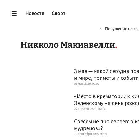
Новости
Спорт
Покушение на гл
Никколо Макиавелли
3 мая — какой сегодня пр
и мире, приметы и событи
03 мая 2026, 00:00
«Место в крематории»: ки
Зеленскому на день рожд
27 января 2026, 16:03
Совсем не про евреев: о 
мудрецов»?
10 сентября 2025, 08:21