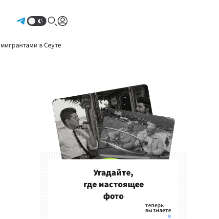
Авторизоваться
 мигрантами в Сеуте
Угадайте,
где настоящее
фото