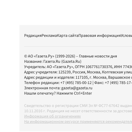
Редакция
Реклама
Карта сайта
Правовая информация
Услов
© АО «Газета.Ру» (1999-2026) – Главные новости дня
Название:
Газета.Ru
(Gazeta.Ru)
Учредитель:
АО «Газета.Ру»
, ОГРН 1067761730376, ИНН 7743
Адрес учредителя: 125239, Россия, Москва, Коптевская улиц
Адрес редакции и издателя:
117105
, г.
Москва
,
Варшавское шо
Телефон редакции:
+7 (495) 785-00-12
| Факс:
+7 (495) 785-17
Электронная почта:
gazeta@gazeta.ru
Нашли опечатку? Нажмите Ctrl+Enter
Свидетельство о регистрации СМИ Эл № ФС77-67642 выда
10.11.2016 г. Редакция не несет ответственности за дос
Информация об ограничениях
На информационном ресурсе применяются рекомендатель