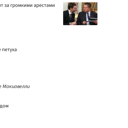
ит за громкими арестами
 петуха
е Макиавелли
ждом