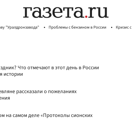
аву "Уралдронзавода"
Проблемы с бензином в России
Кризис с
аздник? Что отмечают в этот день в России
я истории
евляне рассказали о пожеланиях
ения
ком на самом деле «Протоколы сионских