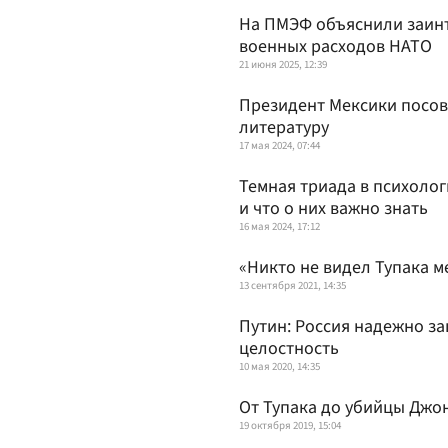
На ПМЭФ объяснили заинт
военных расходов НАТО
21 июня 2025, 12:39
Президент Мексики посов
литературу
17 мая 2024, 07:44
Темная триада в психолог
и что о них важно знать
16 мая 2024, 17:12
«Никто не видел Тупака 
13 сентября 2021, 14:35
Путин: Россия надежно за
целостность
10 мая 2020, 14:35
От Тупака до убийцы Джон
19 октября 2019, 15:04