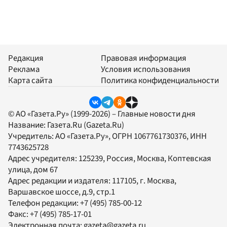
Редакция
Правовая информация
Реклама
Условия использования
Карта сайта
Политика конфиденциальности
© АО «Газета.Ру» (1999-2026) – Главные новости дня
Название:
Газета.Ru
(Gazeta.Ru)
Учредитель:
АО «Газета.Ру»
, ОГРН 1067761730376, ИНН
7743625728
Адрес учредителя: 125239, Россия, Москва, Коптевская
улица, дом 67
Адрес редакции и издателя:
117105
, г.
Москва
,
Варшавское шоссе, д.9, стр.1
Телефон редакции:
+7 (495) 785-00-12
Факс:
+7 (495) 785-17-01
Электронная почта:
gazeta@gazeta.ru