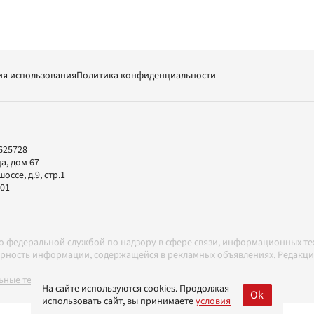
ия использования
Политика конфиденциальности
625728
а, дом 67
ссе, д.9, стр.1
-01
но федеральной службой по надзору в сфере связи, информационных т
товерность информации, содержащейся в рекламных объявлениях. Редак
ные технологии в соответствии с Правилами
На сайте используются cookies. Продолжая
Ok
использовать сайт, вы принимаете
условия