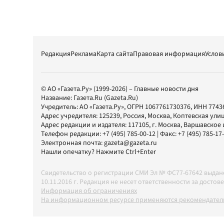
Редакция
Реклама
Карта сайта
Правовая информация
Услов
© АО «Газета.Ру» (1999-2026) – Главные новости дня
Название:
Газета.Ru
(Gazeta.Ru)
Учредитель:
АО «Газета.Ру»
, ОГРН 1067761730376, ИНН 7743
Адрес учредителя: 125239, Россия, Москва, Коптевская улиц
Адрес редакции и издателя:
117105
, г.
Москва
,
Варшавское шо
Телефон редакции:
+7 (495) 785-00-12
| Факс:
+7 (495) 785-17
Электронная почта:
gazeta@gazeta.ru
Нашли опечатку? Нажмите Ctrl+Enter
Свидетельство о регистрации СМИ Эл № ФС77-67642 выда
10.11.2016 г. Редакция не несет ответственности за дос
Информация об ограничениях
На информационном ресурсе применяются рекомендатель