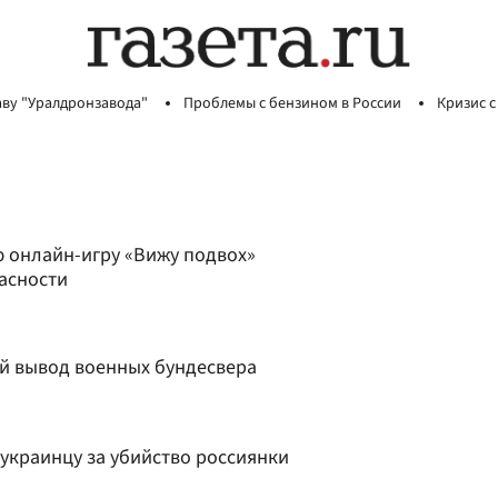
аву "Уралдронзавода"
Проблемы с бензином в России
Кризис с
ю онлайн-игру «Вижу подвох»
асности
й вывод военных бундесвера
украинцу за убийство россиянки