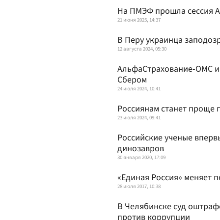
На ПМЭФ прошла сессия A
21 июня 2025, 14:37
В Перу украинца заподоз
12 августа 2024, 05:30
АльфаСтрахование-ОМС и
Сбером
24 июля 2024, 10:41
Россиянам станет проще п
23 июля 2024, 09:41
Российские ученые вперв
динозавров
30 января 2020, 17:09
«Единая Россия» меняет 
28 июля 2017, 10:38
В Челябинске суд оштрафо
против коррупции