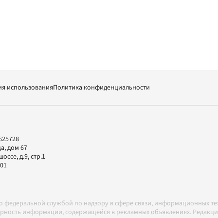
ия использования
Политика конфиденциальности
625728
а, дом 67
ссе, д.9, стр.1
-01
но федеральной службой по надзору в сфере связи, информационных т
товерность информации, содержащейся в рекламных объявлениях. Редак