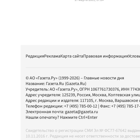
Редакция
Реклама
Карта сайта
Правовая информация
Услов
© АО «Газета.Ру» (1999-2026) – Главные новости дня
Название:
Газета.Ru
(Gazeta.Ru)
Учредитель:
АО «Газета.Ру»
, ОГРН 1067761730376, ИНН 7743
Адрес учредителя: 125239, Россия, Москва, Коптевская улиц
Адрес редакции и издателя:
117105
, г.
Москва
,
Варшавское шо
Телефон редакции:
+7 (495) 785-00-12
| Факс:
+7 (495) 785-17
Электронная почта:
gazeta@gazeta.ru
Нашли опечатку? Нажмите Ctrl+Enter
Свидетельство о регистрации СМИ Эл № ФС77-67642 выда
10.11.2016 г. Редакция не несет ответственности за дос