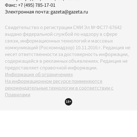
Факс:
+7 (495) 785-17-01
Электронная почта:
gazeta@gazeta.ru
Свидетельство о регистрации СМИ Эл № ФС77-67642
выдано федеральной службой по надзору в сфере
связи, информационных технологий и массовых
коммуникаций (Роскомнадзор) 10.11.2016 г. Редакция не
несет ответственности за достоверность информации,
содержащейся в рекламных объявлениях. Редакция не
предоставляет справочной информации.
Информация об ограничениях
На информационном ресурсе применяются
рекомендательные технологии в соответствии с
Правилами
18+