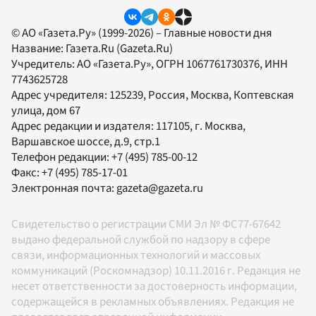
© АО «Газета.Ру» (1999-2026) – Главные новости дня
Название:
Газета.Ru
(Gazeta.Ru)
Учредитель:
АО «Газета.Ру»
, ОГРН 1067761730376, ИНН
7743625728
Адрес учредителя: 125239, Россия, Москва, Коптевская
улица, дом 67
Адрес редакции и издателя:
117105
, г.
Москва
,
Варшавское шоссе, д.9, стр.1
Телефон редакции:
+7 (495) 785-00-12
Факс:
+7 (495) 785-17-01
Электронная почта:
gazeta@gazeta.ru
Свидетельство о регистрации СМИ Эл № ФС77-67642
выдано федеральной службой по надзору в сфере
связи, информационных технологий и массовых
коммуникаций (Роскомнадзор) 10.11.2016 г. Редакция не
несет ответственности за достоверность информации,
содержащейся в рекламных объявлениях. Редакция не