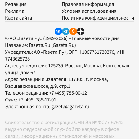
Редакция
Правовая информация
Реклама
Условия использования
Карта сайта
Политика конфиденциальности
© АО «Газета.Ру» (1999-2026) – Главные новости дня
Название:
Газета.Ru
(Gazeta.Ru)
Учредитель:
АО «Газета.Ру»
, ОГРН 1067761730376, ИНН
7743625728
Адрес учредителя: 125239, Россия, Москва, Коптевская
улица, дом 67
Адрес редакции и издателя:
117105
, г.
Москва
,
Варшавское шоссе, д.9, стр.1
Телефон редакции:
+7 (495) 785-00-12
Факс:
+7 (495) 785-17-01
Электронная почта:
gazeta@gazeta.ru
Свидетельство о регистрации СМИ Эл № ФС77-67642
выдано федеральной службой по надзору в сфере
связи, информационных технологий и массовых