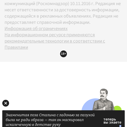
коммуникаций (Роскомнадзор) 10.11.2016 г. Редакция не
несет ответственности за достоверность информации,
содержащейся в рекламных объявлениях. Редакция не
предоставляет справочной информации.
Информация об ограничениях
На информационном ресурсе применяются
рекомендательные технологии в соответствии с
Правилами
18+
Знаменитая поза Сталина с ладонью за пазухой
была не ради образа — так он маскировал
искалеченную в детстве руку