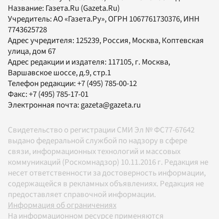
Название:
Газета.Ru
(Gazeta.Ru)
Учредитель:
АО «Газета.Ру»
, ОГРН 1067761730376, ИНН
7743625728
Адрес учредителя: 125239, Россия, Москва, Коптевская
улица, дом 67
Адрес редакции и издателя:
117105
, г.
Москва
,
Варшавское шоссе, д.9, стр.1
Телефон редакции:
+7 (495) 785-00-12
Факс:
+7 (495) 785-17-01
Электронная почта:
gazeta@gazeta.ru
Свидетельство о регистрации СМИ Эл № ФС77-67642
выдано федеральной службой по надзору в сфере
связи, информационных технологий и массовых
коммуникаций (Роскомнадзор) 10.11.2016 г. Редакция не
несет ответственности за достоверность информации,
содержащейся в рекламных объявлениях. Редакция не
предоставляет справочной информации.
Информация об ограничениях
На информационном ресурсе применяются