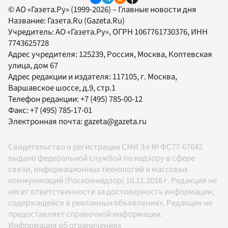
© АО «Газета.Ру» (1999-2026) – Главные новости дня
Название:
Газета.Ru
(Gazeta.Ru)
Учредитель:
АО «Газета.Ру»
, ОГРН 1067761730376, ИНН
7743625728
Адрес учредителя: 125239, Россия, Москва, Коптевская
улица, дом 67
Адрес редакции и издателя:
117105
, г.
Москва
,
Варшавское шоссе, д.9, стр.1
Телефон редакции:
+7 (495) 785-00-12
Факс:
+7 (495) 785-17-01
Электронная почта:
gazeta@gazeta.ru
Свидетельство о регистрации СМИ Эл № ФС77-67642
выдано федеральной службой по надзору в сфере
связи, информационных технологий и массовых
коммуникаций (Роскомнадзор) 10.11.2016 г. Редакция не
несет ответственности за достоверность информации,
содержащейся в рекламных объявлениях. Редакция не
предоставляет справочной информации.
Информация об ограничениях