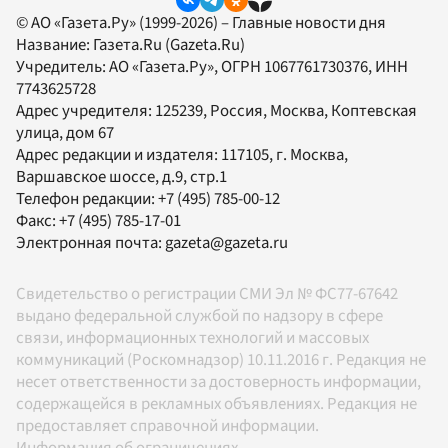
© АО «Газета.Ру» (1999-2026) – Главные новости дня
Название:
Газета.Ru
(Gazeta.Ru)
Учредитель:
АО «Газета.Ру»
, ОГРН 1067761730376, ИНН
7743625728
Адрес учредителя: 125239, Россия, Москва, Коптевская
улица, дом 67
Адрес редакции и издателя:
117105
, г.
Москва
,
Варшавское шоссе, д.9, стр.1
Телефон редакции:
+7 (495) 785-00-12
Факс:
+7 (495) 785-17-01
Электронная почта:
gazeta@gazeta.ru
Свидетельство о регистрации СМИ Эл № ФС77-67642
выдано федеральной службой по надзору в сфере
связи, информационных технологий и массовых
коммуникаций (Роскомнадзор) 10.11.2016 г. Редакция не
несет ответственности за достоверность информации,
содержащейся в рекламных объявлениях. Редакция не
предоставляет справочной информации.