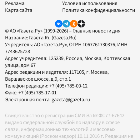
Реклама
Условия использования
Карта сайта
Политика конфиденциальности
© АО «Газета.Ру» (1999-2026) – Главные новости дня
Название:
Газета.Ru
(Gazeta.Ru)
Учредитель:
АО «Газета.Ру»
, ОГРН 1067761730376, ИНН
7743625728
Адрес учредителя: 125239, Россия, Москва, Коптевская
улица, дом 67
Адрес редакции и издателя:
117105
, г.
Москва
,
Варшавское шоссе, д.9, стр.1
Телефон редакции:
+7 (495) 785-00-12
Факс:
+7 (495) 785-17-01
Электронная почта:
gazeta@gazeta.ru
Свидетельство о регистрации СМИ Эл № ФС77-67642
выдано федеральной службой по надзору в сфере
связи, информационных технологий и массовых
коммуникаций (Роскомнадзор) 10.11.2016 г. Редакция не