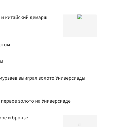
 и китайский демарш
отом
ом
мурзаев выиграл золото Универсиады
 первое золото на Универсиаде
бре и бронзе