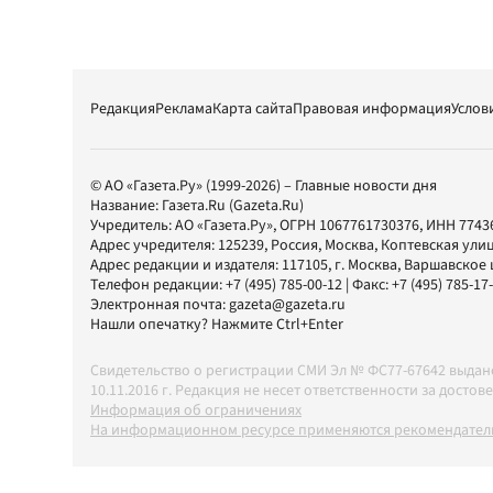
Редакция
Реклама
Карта сайта
Правовая информация
Услов
© АО «Газета.Ру» (1999-2026) – Главные новости дня
Название:
Газета.Ru
(Gazeta.Ru)
Учредитель:
АО «Газета.Ру»
, ОГРН 1067761730376, ИНН 7743
Адрес учредителя: 125239, Россия, Москва, Коптевская улиц
Адрес редакции и издателя:
117105
, г.
Москва
,
Варшавское шо
Телефон редакции:
+7 (495) 785-00-12
| Факс:
+7 (495) 785-17
Электронная почта:
gazeta@gazeta.ru
Нашли опечатку? Нажмите Ctrl+Enter
Свидетельство о регистрации СМИ Эл № ФС77-67642 выда
10.11.2016 г. Редакция не несет ответственности за дос
Информация об ограничениях
На информационном ресурсе применяются рекомендатель