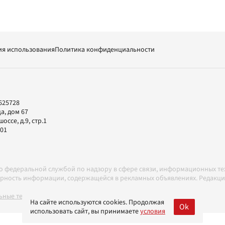
ия использования
Политика конфиденциальности
625728
а, дом 67
ссе, д.9, стр.1
-01
но федеральной службой по надзору в сфере связи, информационных т
товерность информации, содержащейся в рекламных объявлениях. Редак
ные технологии в соответствии с Правилами
На сайте используются cookies. Продолжая
Ok
использовать сайт, вы принимаете
условия