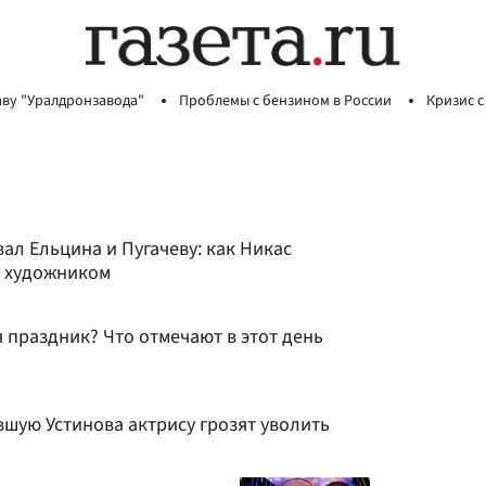
аву "Уралдронзавода"
Проблемы с бензином в России
Кризис с
ал Ельцина и Пугачеву: как Никас
м художником
я праздник? Что отмечают в этот день
шую Устинова актрису грозят уволить