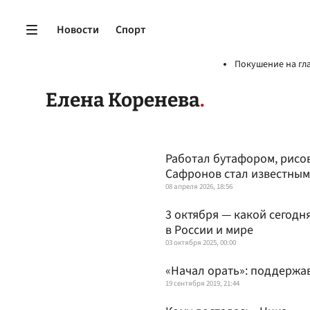
Новости
Спорт
Покушение на гл
Елена Коренева
Работал бутафором, рисов
Сафронов стал известны
08 апреля 2026, 18:56
3 октября — какой сегодн
в России и мире
03 октября 2025, 00:00
«Начал орать»: поддержав
19 сентября 2019, 21:44