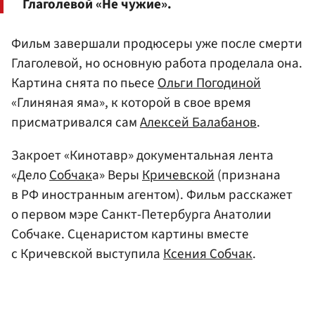
Глаголевой «Не чужие».
Фильм завершали продюсеры уже после смерти
Глаголевой, но основную работа проделала она.
Картина снята по пьесе
Ольги Погодиной
«Глиняная яма», к которой в свое время
присматривался сам
Алексей Балабанов
.
Закроет «Кинотавр» документальная лента
«Дело
Собчак
а» Веры
Кричевской
(признана
в РФ иностранным агентом). Фильм расскажет
о первом мэре Санкт-Петербурга Анатолии
Собчаке. Сценаристом картины вместе
с Кричевской выступила
Ксения Собчак
.