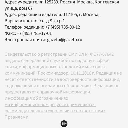
Адрес учредителя: 125239, Россия, Москва, Коптевская
улица, дом 67
Адрес редакции и издателя:
117105
, г.
Москва
,
Варшавское шоссе, д.9, стр.1
Телефон редакции:
+7 (495) 785-00-12
Факс:
+7 (495) 785-17-01
Электронная почта:
gazeta@gazeta.ru
Свидетельство о регистрации СМИ Эл № ФС77-67642
выдано федеральной службой по надзору в сфере
связи, информационных технологий и массовых
коммуникаций (Роскомнадзор) 10.11.2016 г. Редакция не
несет ответственности за достоверность информации,
содержащейся в рекламных объявлениях. Редакция не
предоставляет справочной информации.
Информация об ограничениях
На информационном ресурсе применяются
рекомендательные технологии в соответствии с
Правилами
18+