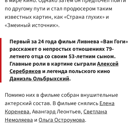
в мире кино. Однако затем он предпочел пойти
по другому пути и стал продюсером таким
известных картин, как «Страна глухих» и
«Змеиный источник».
Первый за 24 года фильм Ливнева «Ван Гоги»
расскажет о непростых отношениях 79-
летнего отца со своим 53-летним сыном.
Главные роли в картине сыграли
Алексей
Серебряков
и легенда польского кино
Даниэль Ольбрыхский
.
Помимо них в фильме собран внушительные
актерский состав. В фильме снялись
Елена
Коренева
, Авангард Леонтьев,
Светлана
Немоляева
и
Ольга Остроумова
.