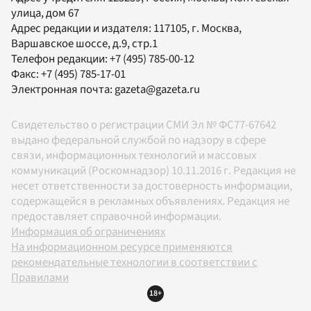
улица, дом 67
Адрес редакции и издателя:
117105
, г.
Москва
,
Варшавское шоссе, д.9, стр.1
Телефон редакции:
+7 (495) 785-00-12
Факс:
+7 (495) 785-17-01
Электронная почта:
gazeta@gazeta.ru
Свидетельство о регистрации СМИ Эл № ФС77-67642
выдано федеральной службой по надзору в сфере
связи, информационных технологий и массовых
коммуникаций (Роскомнадзор) 10.11.2016 г. Редакция не
несет ответственности за достоверность информации,
содержащейся в рекламных объявлениях. Редакция не
предоставляет справочной информации.
Информация об ограничениях
На информационном ресурсе применяются
рекомендательные технологии в соответствии с
Правилами
18+