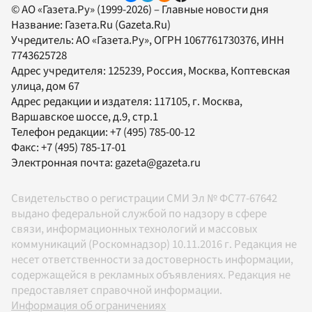
© АО «Газета.Ру» (1999-2026) – Главные новости дня
Название:
Газета.Ru
(Gazeta.Ru)
Учредитель:
АО «Газета.Ру»
, ОГРН 1067761730376, ИНН
7743625728
Адрес учредителя: 125239, Россия, Москва, Коптевская
улица, дом 67
Адрес редакции и издателя:
117105
, г.
Москва
,
Варшавское шоссе, д.9, стр.1
Телефон редакции:
+7 (495) 785-00-12
Факс:
+7 (495) 785-17-01
Электронная почта:
gazeta@gazeta.ru
Свидетельство о регистрации СМИ Эл № ФС77-67642
выдано федеральной службой по надзору в сфере
связи, информационных технологий и массовых
коммуникаций (Роскомнадзор) 10.11.2016 г. Редакция не
несет ответственности за достоверность информации,
содержащейся в рекламных объявлениях. Редакция не
предоставляет справочной информации.
Информация об ограничениях