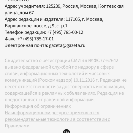
Адрес учредителя: 125239, Россия, Москва, Коптевская
улица, дом 67
Адрес редакции и издателя:
117105
, г.
Москва
,
Варшавское шоссе, д.9, стр.1
Телефон редакции:
+7 (495) 785-00-12
Факс:
+7 (495) 785-17-01
Электронная почта:
gazeta@gazeta.ru
Свидетельство о регистрации СМИ Эл № ФС77-67642
выдано федеральной службой по надзору в сфере
связи, информационных технологий и массовых
коммуникаций (Роскомнадзор) 10.11.2016 г. Редакция не
несет ответственности за достоверность информации,
содержащейся в рекламных объявлениях. Редакция не
предоставляет справочной информации.
Информация об ограничениях
На информационном ресурсе применяются
рекомендательные технологии в соответствии с
Правилами
18+