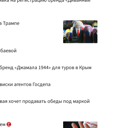
аявка на регистрацию бренда «Диванные
а Трампе
нбаевой
бренд «Джамала 1944» для туров в Крым
виски агентов Госдепа
овая хочет продавать обеды под маркой
ием