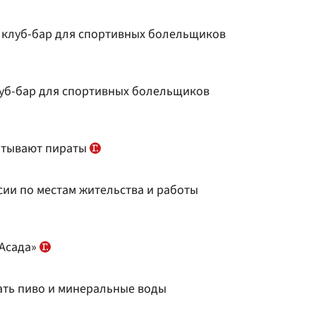
т клуб-бар для спортивных болельщиков
луб-бар для спортивных болельщиков
атывают пираты
сии по местам жительства и работы
 Асада»
лать пиво и минеральные воды