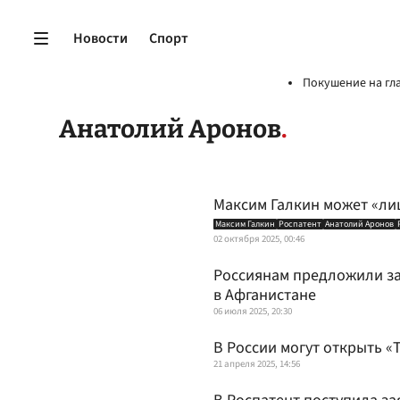
Новости
Спорт
Покушение на гл
Анатолий Аронов
Максим Галкин может «ли
Максим Галкин
Роспатент
Анатолий Аронов
02 октября 2025, 00:46
Россиянам предложили зап
в Афганистане
06 июля 2025, 20:30
В России могут открыть «
21 апреля 2025, 14:56