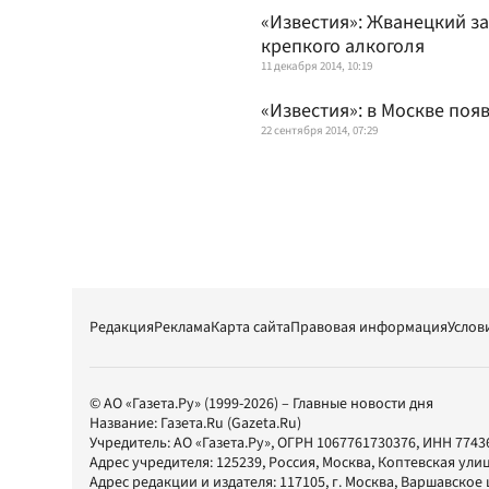
«Известия»: Жванецкий з
крепкого алкоголя
11 декабря 2014, 10:19
«Известия»: в Москве поя
22 сентября 2014, 07:29
Редакция
Реклама
Карта сайта
Правовая информация
Услов
© АО «Газета.Ру» (1999-2026) – Главные новости дня
Название:
Газета.Ru
(Gazeta.Ru)
Учредитель:
АО «Газета.Ру»
, ОГРН 1067761730376, ИНН 7743
Адрес учредителя: 125239, Россия, Москва, Коптевская улиц
Адрес редакции и издателя:
117105
, г.
Москва
,
Варшавское шо