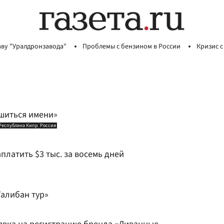
аву "Уралдронзавода"
Проблемы с бензином в России
Кризис с
шиться имени»
Республика Кипр
Россия
латить $3 тыс. за восемь дней
Талибан тур»