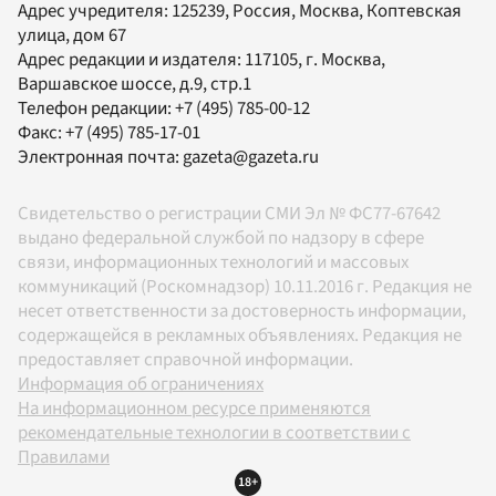
Адрес учредителя: 125239, Россия, Москва, Коптевская
улица, дом 67
Адрес редакции и издателя:
117105
, г.
Москва
,
Варшавское шоссе, д.9, стр.1
Телефон редакции:
+7 (495) 785-00-12
Факс:
+7 (495) 785-17-01
Электронная почта:
gazeta@gazeta.ru
Свидетельство о регистрации СМИ Эл № ФС77-67642
выдано федеральной службой по надзору в сфере
связи, информационных технологий и массовых
коммуникаций (Роскомнадзор) 10.11.2016 г. Редакция не
несет ответственности за достоверность информации,
содержащейся в рекламных объявлениях. Редакция не
предоставляет справочной информации.
Информация об ограничениях
На информационном ресурсе применяются
рекомендательные технологии в соответствии с
Правилами
18+