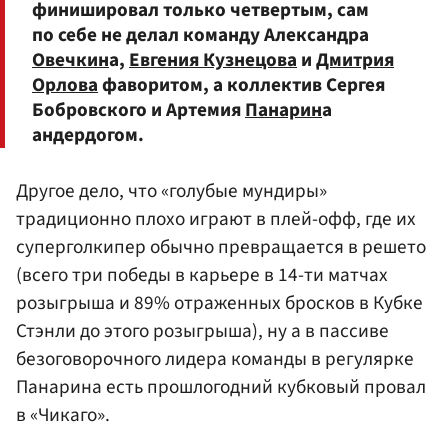
финишировал только четвертым, сам
по себе не делал команду Александра
Овечкин
а,
Евгения Кузнецова
и
Дмитрия
Орлова
фаворитом, а коллектив Сергея
Бобровского и Артемия
Панарин
а
андердогом.
Другое дело, что «голубые мундиры»
традиционно плохо играют в плей-офф, где их
суперголкипер обычно превращается в решето
(всего три победы в карьере в 14-ти матчах
розыгрыша и 89% отраженных бросков в Кубке
Стэнли до этого розыгрыша), ну а в пассиве
безоговорочного лидера команды в регулярке
Панарина есть прошлогодний кубковый провал
в «Чикаго».