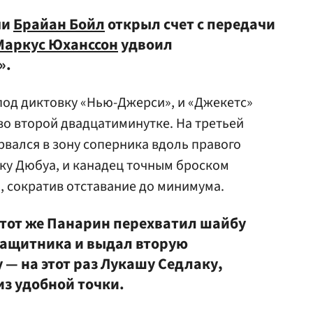
чи
Брайан Бойл
открыл счет с передачи
Маркус Юханссон
удвоил
».
под диктовку «Нью-Джерси», и «Джекетс»
 во второй двадцатиминутке. На третьей
вался в зону соперника вдоль правого
ку Дюбуа, и канадец точным броском
, сократив отставание до минимума.
 тот же Панарин перехватил шайбу
 защитника и выдал вторую
— на этот раз Лукашу Седлаку,
из удобной точки.