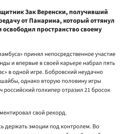
защитник Зак Веренски, получивший
едачу от Панарина, который оттянул
и освободил пространство своему
амбуса» принял непосредственное участие
анды и впервые в своей карьере набрал пять
ас» в одной игре. Бобровский неудачно
и шайбы, однако вторую половину игры
тч российский голкипер отразил 21 бросок
ментировал свой рекорд.
юсь держать эмоции под контролем. Во