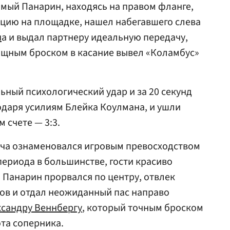
имый Панарин, находясь на правом фланге,
ацию на площадке, нашел набегавшего слева
н
а и выдал партнеру идеальную передачу,
ощным броском в касание вывел «Коламбус»
ьный психологический удар и за 20 секунд
годаря усилиям Блейка Коулмана, и ушли
 счете — 3:3.
ча ознаменовался игровым превосходством
периода в большинстве, гости красиво
 Панарин прорвался по центру, отвлек
ков и отдал неожиданный пас направо
сандру Веннбергу
, который точным броском
ота соперника.