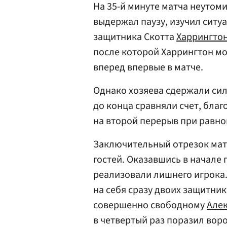
На 35-й минуте матча неутом
выдержал паузу, изучил ситу
защитника Скотта
Харрингто
после которой Харрингтон м
вперед впервые в матче.
Однако хозяева сдержали сил
до конца сравняли счет, бла
на второй перерыв при равном
Заключительный отрезок мат
гостей. Оказавшись в начале 
реализовали лишнего игрока.
на себя сразу двоих защитни
совершенно свободному
Алек
в четвертый раз поразил вор