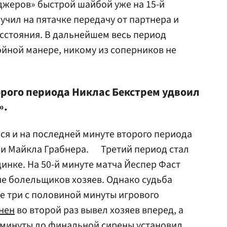
джеров» быстрой шайбой уже на 15-й
учил на пятачке передачу от партнера и
асстояния. В дальнейшем весь период
йной манере, никому из соперников не
орого периода Никлас Бекстрем удвоил
».
лся и на последней минуте второго периода
ми Майкла Грабнера. Третий период стал
нке. На 50-й минуте матча Йеспер Фаст
ние болельщиков хозяев. Однако судьба
е три с половиной минуты игрового
нен
во второй раз вывел хозяев вперед, а
 минуты до финальной сирены установил