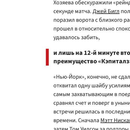
Хозяева обескуражили «рейн
секунде матча.
Джей Бигл
пол
поразил ворота с близкого р
прошел в относительно споко
удавалось забить,
и лишь на 12-й минуте вт
преимущество «Кэпиталз
«Нью-Йорк», конечно, не сда
отквитал одну шайбу усилия
самым захватывающим в поеди
сравнял счет и поверг в уны
встречи решилась в последни
времени. Сначала
Мэтт Ниска
затем
Том Уилсон
за полторы