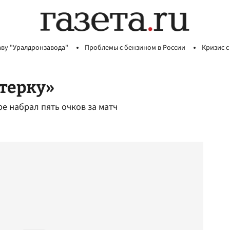
аву "Уралдронзавода"
Проблемы с бензином в России
Кризис с
терку»
е набрал пять очков за матч