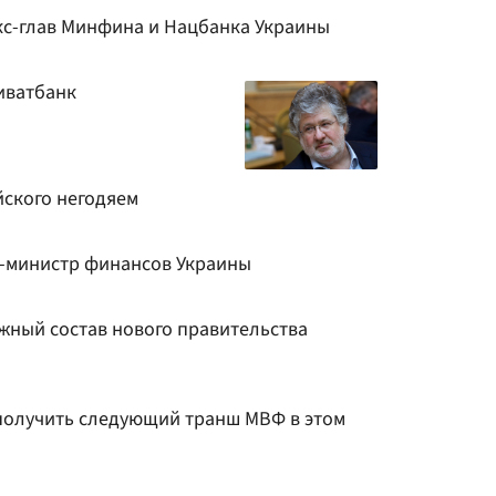
кс-глав Минфина и Нацбанка Украины
иватбанк
йского негодяем
с-министр финансов Украины
ный состав нового правительства
 получить следующий транш МВФ в этом