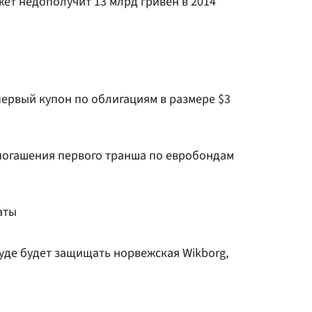
ет недополучит 13 млрд гривен в 2014
ервый купон по облигациям в размере $3
огашения первого транша по евробондам
аты
уде будет защищать норвежская Wikborg,