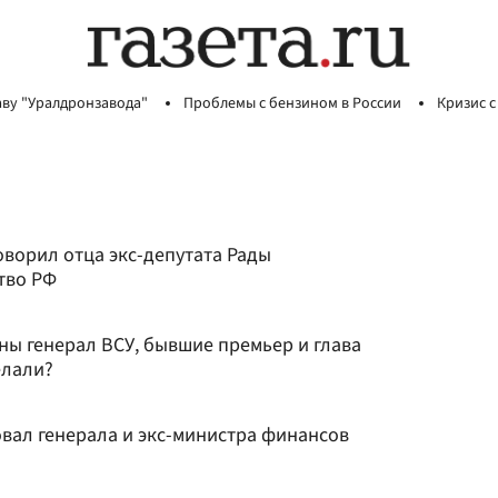
аву "Уралдронзавода"
Проблемы с бензином в России
Кризис с
оворил отца экс-депутата Рады
тво РФ
ны генерал ВСУ, бывшие премьер и глава
елали?
овал генерала и экс-министра финансов