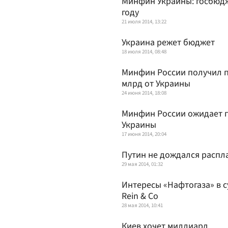
Минфин Украины: госбюдж
году
21 июля 2014, 13:22
Украина режет бюджет
18 июля 2014, 08:48
Минфин России получил п
млрд от Украины
24 июня 2014, 18:08
Минфин России ожидает п
Украины
17 июня 2014, 20:04
Путин не дождался распл
29 мая 2014, 01:32
Интересы «Нафтогаза» в с
Rein & Co
28 мая 2014, 10:41
Киев хочет миллиард