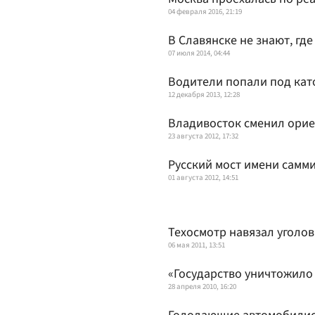
04 февраля 2016, 21:19
В Славянске не знают, гд
07 июля 2014, 04:44
Водители попали под кат
12 декабря 2013, 12:28
Владивосток сменил ори
23 августа 2012, 17:32
Русский мост имени самм
01 августа 2012, 14:51
Техосмотр навязал уголо
06 мая 2011, 13:51
«Государство уничтожило 
28 апреля 2010, 16:20