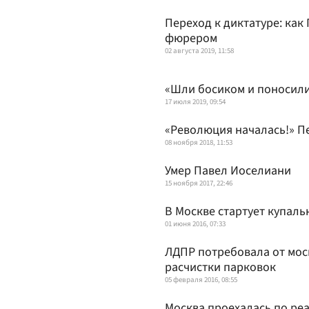
Переход к диктатуре: как
фюрером
02 августа 2019, 11:58
«Шли босиком и поносили
17 июля 2019, 09:54
«Революция началась!» П
08 ноября 2018, 11:53
Умер Павел Иоселиани
15 ноября 2017, 22:46
В Москве стартует купаль
01 июня 2016, 07:33
ЛДПР потребовала от мос
расчистки парковок
05 февраля 2016, 08:55
Москва проехалась по ре