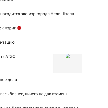
е находится экс-мэр города Нели Штепа
ок мэрии
ентацию
ита АТЭС
вное дело
весь бизнес, ничего не дав взамен»