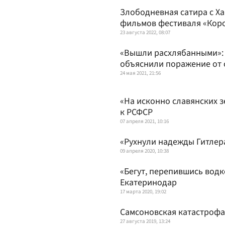
Злободневная сатира с Ха
фильмов фестиваля «Кор
23 августа 2022, 08:07
«Вышли расхлябанными»: 
объяснили поражение от 
24 мая 2021, 21:56
«На исконно славянских з
к РСФСР
07 апреля 2021, 10:16
«Рухнули надежды Гитлера
09 апреля 2020, 10:38
«Бегут, перепившись водк
Екатеринодар
17 марта 2020, 19:02
Самсоновская катастрофа
27 августа 2019, 13:24