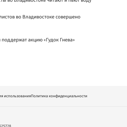
ы во Владивостоке читают и пьют воду
листов во Владивостоке совершено
 поддержат акцию «Гудок Гнева»
ия использования
Политика конфиденциальности
625728