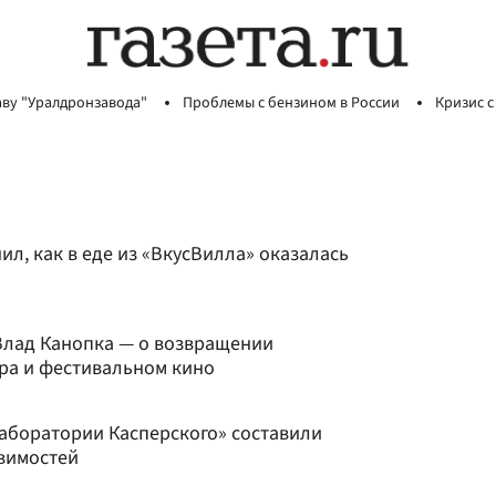
аву "Уралдронзавода"
Проблемы с бензином в России
Кризис с
л, как в еде из «ВкусВилла» оказалась
 Влад Канопка — о возвращении
ра и фестивальном кино
Лаборатории Касперского» составили
звимостей