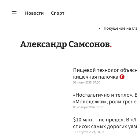
Новости
Спорт
Покушение на гл
Александр Самсонов
Пищевой технолог объясни
кишечная палочка
09 июня 2025, 07:30
«Ностальгично и тепло».
«Молодежки», роли трене
05 ноября 2024, 18:18
$10 млн — не предел. В «
список самых дорогих уя
12 августа 2024, 08:02