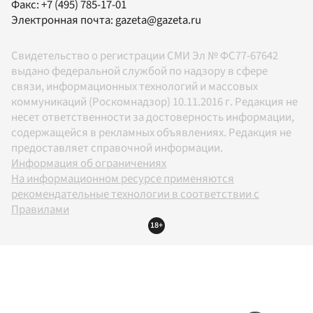
Факс:
+7 (495) 785-17-01
Электронная почта:
gazeta@gazeta.ru
Свидетельство о регистрации СМИ Эл № ФС77-67642
выдано федеральной службой по надзору в сфере
связи, информационных технологий и массовых
коммуникаций (Роскомнадзор) 10.11.2016 г. Редакция не
несет ответственности за достоверность информации,
содержащейся в рекламных объявлениях. Редакция не
предоставляет справочной информации.
Информация об ограничениях
На информационном ресурсе применяются
рекомендательные технологии в соответствии с
Правилами
18+