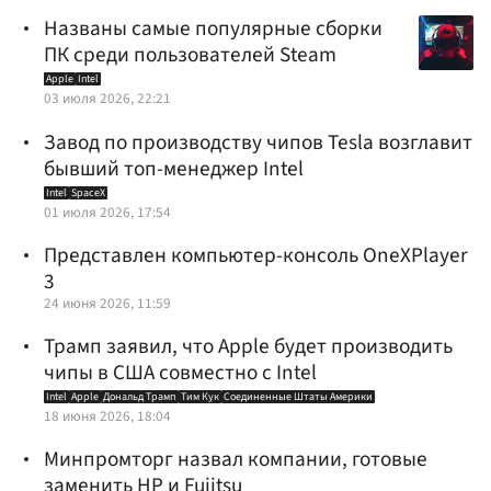
Названы самые популярные сборки
ПК среди пользователей Steam
Apple
Intel
03 июля 2026, 22:21
Завод по производству чипов Tesla возглавит
бывший топ-менеджер Intel
Intel
SpaceX
01 июля 2026, 17:54
Представлен компьютер-консоль OneXPlayer
3
24 июня 2026, 11:59
Трамп заявил, что Apple будет производить
чипы в США совместно с Intel
Intel
Apple
Дональд Трамп
Тим Кук
Соединенные Штаты Америки
18 июня 2026, 18:04
Минпромторг назвал компании, готовые
заменить HP и Fujitsu