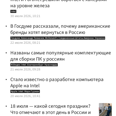
на уровне железа
Intel
30 июля 2026, 10:21
В Госдуме рассказали, почему американские
бренды хотят вернуться в Россию
Госдума
Александр Толмачев
McDonald's
Соединенные Штаты Америки
Украина
22 июля 2026, 08:21
Названы самые популярные комплектующие
для сборки ПК у россиян
М.Видео
Intel
Екатеринбург
Краснодар
21 июля 2026, 09:28
Стало известно о разработке компьютера
Apple на Intel
Apple
Intel
Марк Гурман
20 июля 2026, 10:41
18 июля — какой сегодня праздник?
Что отмечают в этот день в России и