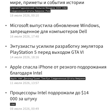
мире, приметы и события истории
Сергий Радонежский
Нельсон Мандела
ООН
Intel
Соединенные Штаты Америки
Рим
18 июля 2026, 00:10
Microsoft выпустила обновление Windows,
запрещенное для компьютеров Dell
16 июля 2026, 17:48
Энтузиасты усилили разработку эмулятора
PlayStation 5 перед выходом GTA VI
14 июля 2026, 18:16
Apple спасла iPhone от резкого подорожания
благодаря Intel
Apple
Intel
Дональд Трамп
Тим Кук
Соединенные Штаты Америки
11 июля 2026, 13:57
Процессоры Intel подорожали до $14
000 за штуку
Intel
08 июля 2026, 00:49