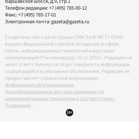
Варшавское шоссе, д.9, стр.1
Телефон редакции:
+7 (495) 785-00-12
Факс:
+7 (495) 785-17-01
Электронная почта:
gazeta@gazeta.ru
Свидетельство о регистрации СМИ Эл № ФС77-67642
выдано федеральной службой по надзору в сфере
связи, информационных технологий и массовых
коммуникаций (Роскомнадзор) 10.11.2016 г. Редакция не
несет ответственности за достоверность информации,
содержащейся в рекламных объявлениях. Редакция не
предоставляет справочной информации.
Информация об ограничениях
На информационном ресурсе применяются
рекомендательные технологии в соответствии с
Правилами
18+