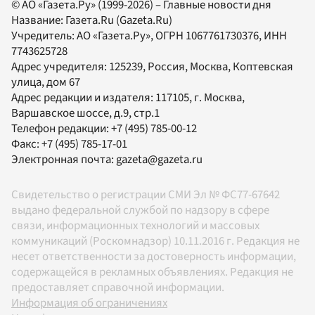
© АО «Газета.Ру» (1999-2026) – Главные новости дня
Название:
Газета.Ru
(Gazeta.Ru)
Учредитель:
АО «Газета.Ру»
, ОГРН 1067761730376, ИНН
7743625728
Адрес учредителя: 125239, Россия, Москва, Коптевская
улица, дом 67
Адрес редакции и издателя:
117105
, г.
Москва
,
Варшавское шоссе, д.9, стр.1
Телефон редакции:
+7 (495) 785-00-12
Факс:
+7 (495) 785-17-01
Электронная почта:
gazeta@gazeta.ru
Свидетельство о регистрации СМИ Эл № ФС77-67642
выдано федеральной службой по надзору в сфере
связи, информационных технологий и массовых
коммуникаций (Роскомнадзор) 10.11.2016 г. Редакция не
несет ответственности за достоверность информации,
содержащейся в рекламных объявлениях. Редакция не
предоставляет справочной информации.
Информация об ограничениях