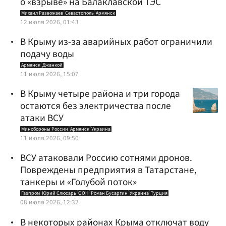
о «взрыве» на Балаклавской ТЭС
Михаил Развожаев
Севастополь
Армянск
12 июля 2026, 01:43
В Крыму из-за аварийных работ ограничили
подачу воды
Армянск
Джанкой
11 июля 2026, 15:07
В Крыму четыре района и три города
остаются без электричества после
атаки ВСУ
Минобороны России
Армянск
Украина
11 июля 2026, 09:50
ВСУ атаковали Россию сотнями дронов.
Повреждены предприятия в Татарстане,
танкеры и «Голубой поток»
Газпром
Юрий Слюсарь
ООН
Роман Бусаргин
Украина
Турция
08 июля 2026, 12:32
В некоторых районах Крыма отключат воду