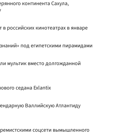
ерянного континента Сахула,
у
 в российских кинотеатрах в январе
 знаний» под египетскими пирамидами
или мультик вместо долгожданной
ового седана Exlantix
гендарную Валлийскую Атлантиду
тремистскими соцсети вымышленного