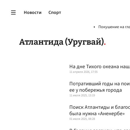
Новости
Спорт
Покушение на гл
Атлантида (Уругвай)
На дне Тихого океана наш
11 апреля 2026, 17:55
Потративший годы на поис
ее у побережья города
11 июля 2025, 13:19
Поиск Атлантиды и благо
была нужна «Аненербе»
01 июля 2025, 08:28