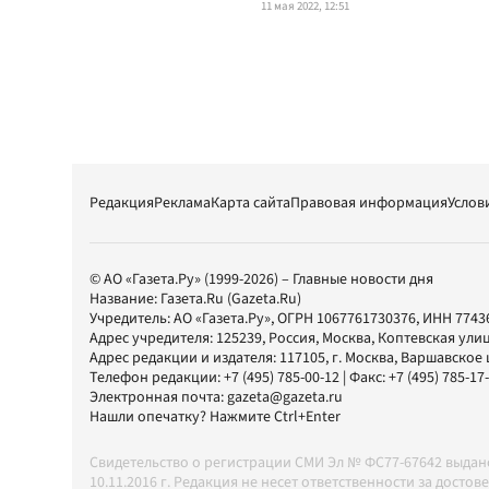
11 мая 2022, 12:51
Редакция
Реклама
Карта сайта
Правовая информация
Услов
© АО «Газета.Ру» (1999-2026) – Главные новости дня
Название:
Газета.Ru
(Gazeta.Ru)
Учредитель:
АО «Газета.Ру»
, ОГРН 1067761730376, ИНН 7743
Адрес учредителя: 125239, Россия, Москва, Коптевская улиц
Адрес редакции и издателя:
117105
, г.
Москва
,
Варшавское шо
Телефон редакции:
+7 (495) 785-00-12
| Факс:
+7 (495) 785-17
Электронная почта:
gazeta@gazeta.ru
Нашли опечатку? Нажмите Ctrl+Enter
Свидетельство о регистрации СМИ Эл № ФС77-67642 выда
10.11.2016 г. Редакция не несет ответственности за дос