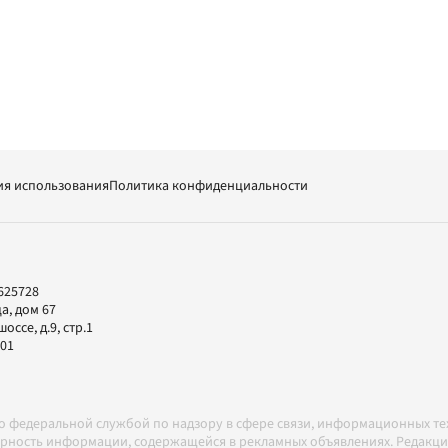
ия использования
Политика конфиденциальности
625728
а, дом 67
ссе, д.9, стр.1
-01
но федеральной службой по надзору в сфере связи, информационных т
товерность информации, содержащейся в рекламных объявлениях. Редак