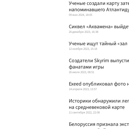
Ученые создали карту зат
напоминавшего Атлантид
09 мая 2024, 18:05
Сиквел «Аквамена» выйдет
26 декабря 2023, 16:38
Ученые ищут тайный «зал
12 ноября 2023, 15:18
Создатели Skyrim выпуст
фанатами игры
26 июля 2023, 08:51
Exeed опубликовал фото н
14 апреля 2023, 13:57
Историки обнаружили ле
на средневековой карте
11 сентября 2022, 22:08
Белоруссия признала экс