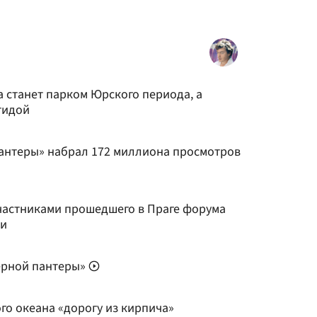
 станет парком Юрского периода, а
тидой
антеры» набрал 172 миллиона просмотров
частниками прошедшего в Праге форума
ии
ерной пантеры»
го океана «дорогу из кирпича»