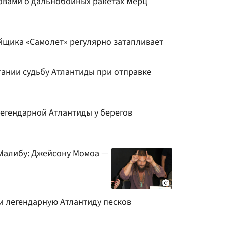
ловами о дальнобойных ракетах Мерц
йщика «Самолет» регулярно затапливает
тании судьбу Атлантиды при отправке
егендарной Атлантиды у берегов
 Малибу: Джейсону Момоа —
и легендарную Атлантиду песков