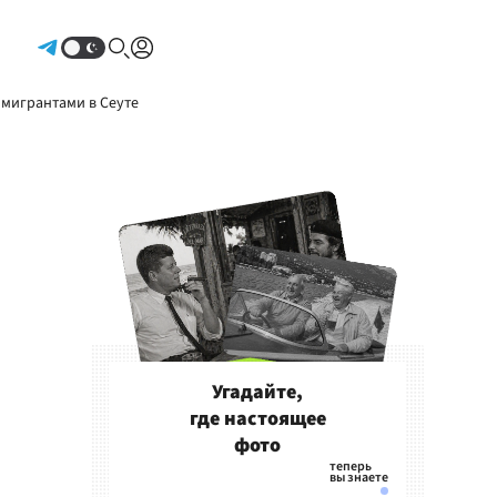
Авторизоваться
 мигрантами в Сеуте
Угадайте,
где настоящее
фото