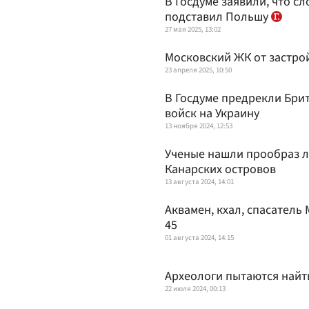
В Госдуме заявили, что с
подставил Польшу
27 мая 2025, 13:02
Московский ЖК от застро
23 апреля 2025, 10:50
В Госдуме предрекли Бри
войск на Украину
13 ноября 2024, 12:53
Ученые нашли прообраз л
Канарских островов
13 августа 2024, 14:01
Аквамен, кхал, спасатель
45
01 августа 2024, 14:15
Археологи пытаются найт
22 июля 2024, 00:13