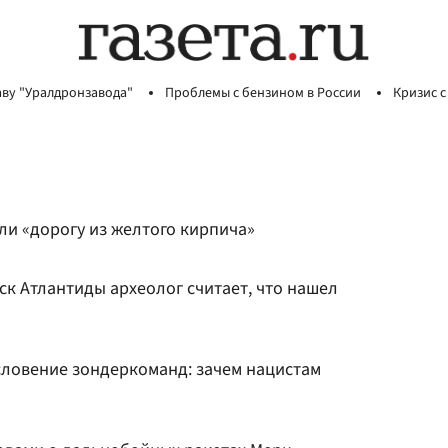
аву "Уралдронзавода"
Проблемы с бензином в России
Кризис с
ли «дорогу из желтого кирпича»
к Атлантиды археолог считает, что нашел
словение зондеркоманд: зачем нацистам