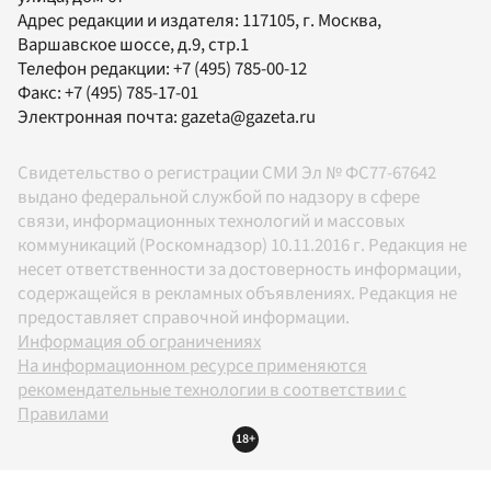
Адрес редакции и издателя:
117105
, г.
Москва
,
Варшавское шоссе, д.9, стр.1
Телефон редакции:
+7 (495) 785-00-12
Факс:
+7 (495) 785-17-01
Электронная почта:
gazeta@gazeta.ru
Свидетельство о регистрации СМИ Эл № ФС77-67642
выдано федеральной службой по надзору в сфере
связи, информационных технологий и массовых
коммуникаций (Роскомнадзор) 10.11.2016 г. Редакция не
несет ответственности за достоверность информации,
содержащейся в рекламных объявлениях. Редакция не
предоставляет справочной информации.
Информация об ограничениях
На информационном ресурсе применяются
рекомендательные технологии в соответствии с
Правилами
18+