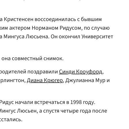
на Кристенсен воссоединилась с бывшим
ким актером Норманом Ридусом, по случаю
на Мингуса Люсьена. Он окончил Университет
а она совместный снимок.
 родителей поздравили
Синди Кроуфорд
,
арлингтон,
Диана Крюгер
, Джулианна Мур и
идус начали встречаться в 1998 году.
Мингус Люсьен, а спустя четыре года после
стались.