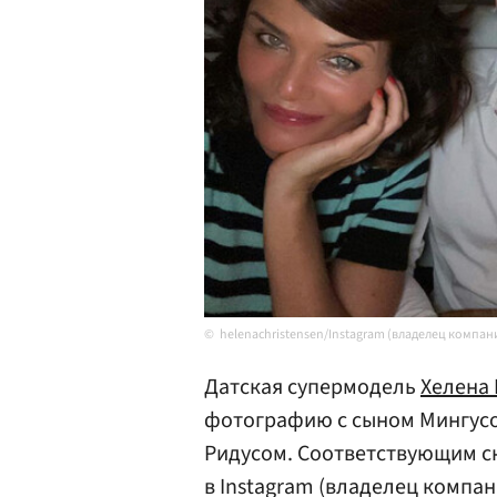
helenachristensen/Instagram (владелец компан
Датская супермодель
Хелена
фотографию с сыном Мингус
Ридусом. Соответствующим с
в Instagram (владелец компан