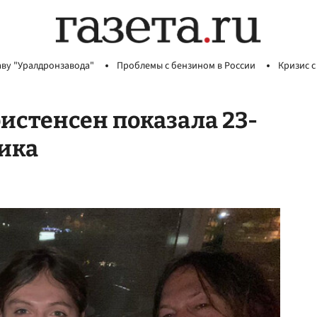
аву "Уралдронзавода"
Проблемы с бензином в России
Кризис с
истенсен показала 23-
ика