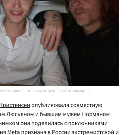
ия Meta признана в России экстремистской и запрещена)
 Кристенсен
опубликовала совместную
ом Люсьеном и бывшим мужем Норманом
нимком она поделилась с поклонниками
ия Meta признана в России экстремистской и