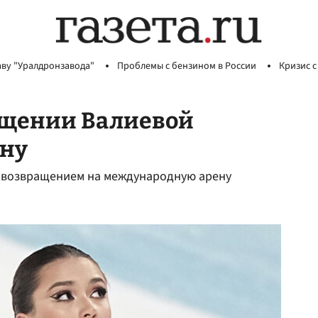
аву "Уралдронзавода"
Проблемы с бензином в России
Кризис с
ращении Валиевой
ену
е возвращением на международную арену