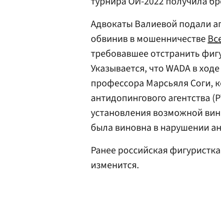
турнира ОИ-2022 получила бр
Адвокаты Валиевой подали а
обвинив в мошенничестве
Вс
требовавшее отстранить фиг
Указывается, что WADA в ход
профессора Марсьяля Соги, к
антидопингового агентства (
установления возможной вины
была виновна в нарушении ан
Ранее российская фигуристк
изменится.