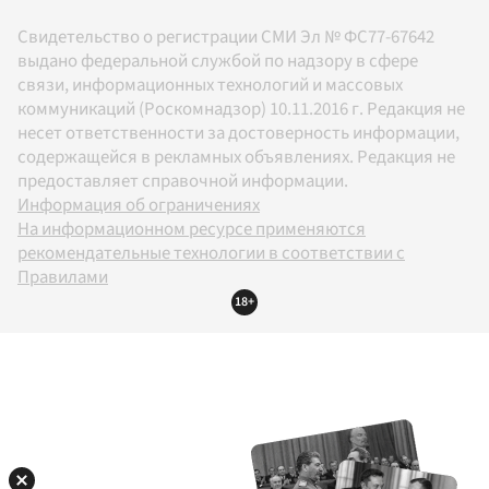
Свидетельство о регистрации СМИ Эл № ФС77-67642
выдано федеральной службой по надзору в сфере
связи, информационных технологий и массовых
коммуникаций (Роскомнадзор) 10.11.2016 г. Редакция не
несет ответственности за достоверность информации,
содержащейся в рекламных объявлениях. Редакция не
предоставляет справочной информации.
Информация об ограничениях
На информационном ресурсе применяются
рекомендательные технологии в соответствии с
Правилами
18+