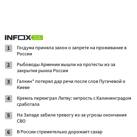
1
Госдума приняла закон о запрете на проживание в
России
2
Рыбоводы Армении вышли на протесты из-за
закрытия рынка России
3
Галкин* потерял дар речи после слов Пугачевой о
Киеве
4
Кремль переиграл Литву: хитрость с Калининградом
сработала
5
На Западе забили тревогу из-за угрозы окончания
СВО
6
В России стремительно дорожает сахар