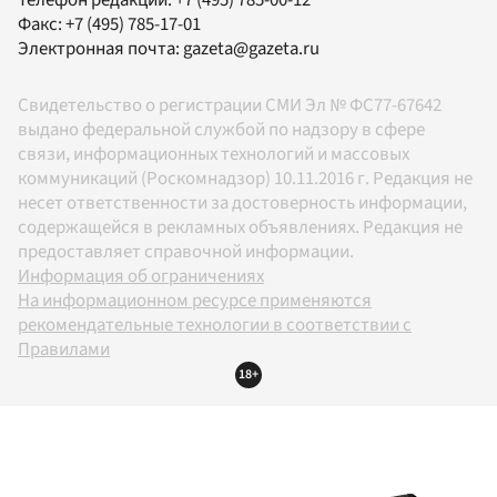
Факс:
+7 (495) 785-17-01
Электронная почта:
gazeta@gazeta.ru
Свидетельство о регистрации СМИ Эл № ФС77-67642
выдано федеральной службой по надзору в сфере
связи, информационных технологий и массовых
коммуникаций (Роскомнадзор) 10.11.2016 г. Редакция не
несет ответственности за достоверность информации,
содержащейся в рекламных объявлениях. Редакция не
предоставляет справочной информации.
Информация об ограничениях
На информационном ресурсе применяются
рекомендательные технологии в соответствии с
Правилами
18+