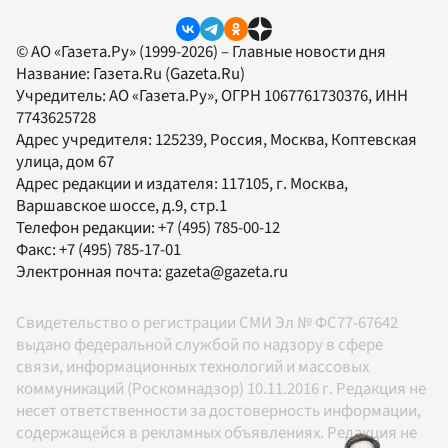
© АО «Газета.Ру» (1999-2026) – Главные новости дня
Название:
Газета.Ru
(Gazeta.Ru)
Учредитель:
АО «Газета.Ру»
, ОГРН 1067761730376, ИНН
7743625728
Адрес учредителя: 125239, Россия, Москва, Коптевская
улица, дом 67
Адрес редакции и издателя:
117105
, г.
Москва
,
Варшавское шоссе, д.9, стр.1
Телефон редакции:
+7 (495) 785-00-12
Факс:
+7 (495) 785-17-01
Электронная почта:
gazeta@gazeta.ru
Свидетельство о регистрации СМИ Эл № ФС77-67642
выдано федеральной службой по надзору в сфере
связи, информационных технологий и массовых
коммуникаций (Роскомнадзор) 10.11.2016 г. Редакция не
несет ответственности за достоверность информации,
содержащейся в рекламных объявлениях. Редакция не