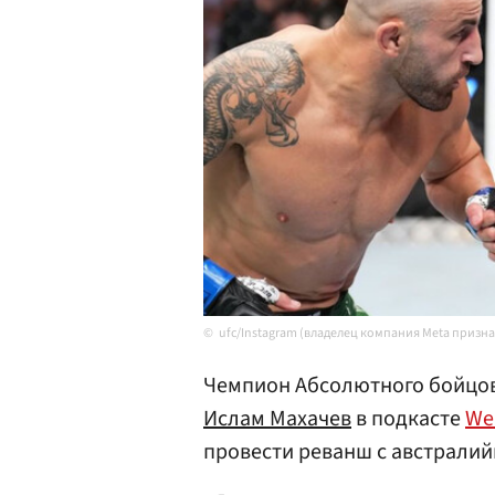
ufc/Instagram (владелец компания Meta призн
Чемпион Абсолютного бойцовс
Ислам Махачев
в подкасте
Wei
провести реванш с австрали