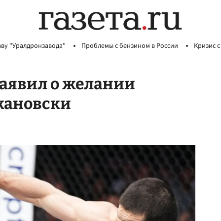
аву "Уралдронзавода"
Проблемы с бензином в России
Кризис с
заявил о желании
кановски