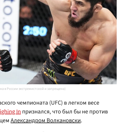
ана в России экстремистской и запрещена)
кого чемпионата (UFC) в легком весе
ghing In
признался, что был бы не против
йцем
Александром Волкановски
.