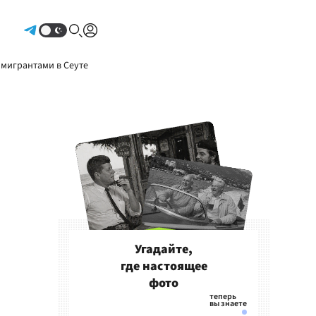
Авторизоваться
 мигрантами в Сеуте
Угадайте,
где настоящее
фото