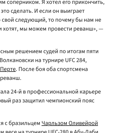
им соперником. Я хотел его прикончить,
 это сделать. И если он выиграет
ю свой следующий, то почему бы нам не
и хотят, мы можем провести реванш», —
сным решением судей по итогам пяти
Волкановски на турнире UFC 284,
Перте
. После боя оба спортсмена
 реванш.
тала 24-й в профессиональной карьере
рвый раз защитил чемпионский пояс
ся с бразильцем
Чарльзом Оливейрой
м весе на турнире UFC-280 в
Абу-Даби
.