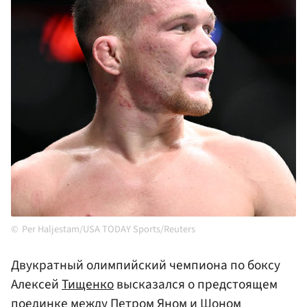
Per Haljestam/USA TODAY Sports/Reuters
Двукратный олимпийский чемпиона по боксу
Алексей
Тищенко
высказался о предстоящем
поединке между
Петром Яном
и Шоном