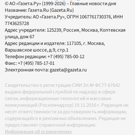
© АО «Газета.Ру» (1999-2026) – Главные новости дня
Название:
Газета.Ru
(Gazeta.Ru)
Учредитель:
АО «Газета.Ру»
, ОГРН 1067761730376, ИНН
7743625728
Адрес учредителя: 125239, Россия, Москва, Коптевская
улица, дом 67
Адрес редакции и издателя:
117105
, г.
Москва
,
Варшавское шоссе, д.9, стр.1
Телефон редакции:
+7 (495) 785-00-12
Факс:
+7 (495) 785-17-01
Электронная почта:
gazeta@gazeta.ru
Свидетельство о регистрации СМИ Эл № ФС77-67642
выдано федеральной службой по надзору в сфере
связи, информационных технологий и массовых
коммуникаций (Роскомнадзор) 10.11.2016 г. Редакция не
несет ответственности за достоверность информации,
содержащейся в рекламных объявлениях. Редакция не
предоставляет справочной информации.
Информация об ограничениях