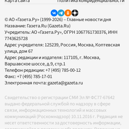
Карта сайта
Политика конфиденциальности
© АО «Газета.Ру» (1999-2026) – Главные новости дня
Название:
Газета.Ru
(Gazeta.Ru)
Учредитель:
АО «Газета.Ру»
, ОГРН 1067761730376, ИНН
7743625728
Адрес учредителя: 125239, Россия, Москва, Коптевская
улица, дом 67
Адрес редакции и издателя:
117105
, г.
Москва
,
Варшавское шоссе, д.9, стр.1
Телефон редакции:
+7 (495) 785-00-12
Факс:
+7 (495) 785-17-01
Электронная почта:
gazeta@gazeta.ru
Свидетельство о регистрации СМИ Эл № ФС77-67642
выдано федеральной службой по надзору в сфере
связи, информационных технологий и массовых
коммуникаций (Роскомнадзор) 10.11.2016 г. Редакция не
несет ответственности за достоверность информации,