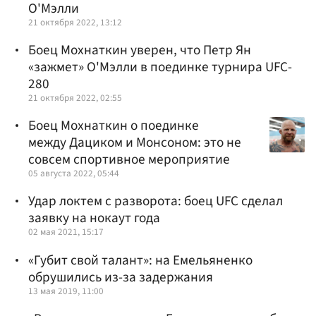
О'Мэлли
21 октября 2022, 13:12
Боец Мохнаткин уверен, что Петр Ян
«зажмет» О'Мэлли в поединке турнира UFC-
280
21 октября 2022, 02:55
Боец Мохнаткин о поединке
между Дациком и Монсоном: это не
совсем спортивное мероприятие
05 августа 2022, 05:44
Удар локтем с разворота: боец UFC сделал
заявку на нокаут года
02 мая 2021, 15:17
«Губит свой талант»: на Емельяненко
обрушились из-за задержания
13 мая 2019, 11:00