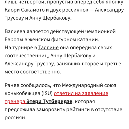
лишь четвертой, пропустив вперед себя японку
Каори Сакамото
и двух россиянок —
Александру
Трусову
и
Анну Щербакову
.
Валиева является действующей чемпионкой
Европы в женском фигурном катании.
На турнире в
Таллине
она опередила своих
соотечественниц, Анну Щербакову и
Александру Трусову, занявших второе и третье
место соответственно.
Ранее сообщалось, что Международный союз
конькобежцев (ISU)
ответил на заявление
тренера
Этери Тутберидзе
, которая
предложила заморозить рейтинги в отсутствие
россиян.