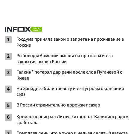
1
Госдума приняла закон о запрете на проживание в
России
2
Рыбоводы Армении вышли на протесты из-за
закрытия рынка России
3
Галкин* потерял дар речи после слов Пугачевой о
Киеве
4
На Западе забили тревогу из-за угрозы окончания
СВО
5
В России стремительно дорожает сахар
6
Кремль переиграл Литву: хитрость с Калининградом
сработала
7
Ермолаев день: что можно и нельзя делать 8 августа